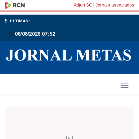
Rodas,
Adjori SC
|
Jornais associados
para
ULTIMAS :
que
06/08/2026 07:52
te
quero