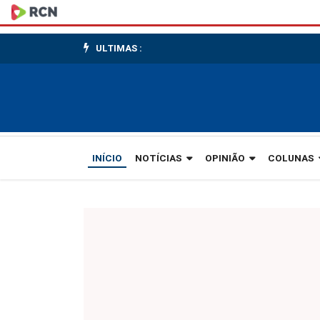
Ao
invés
ULTIMAS :
do
automóvel,
a
bicicleta
INÍCIO
NOTÍCIAS
OPINIÃO
COLUNAS