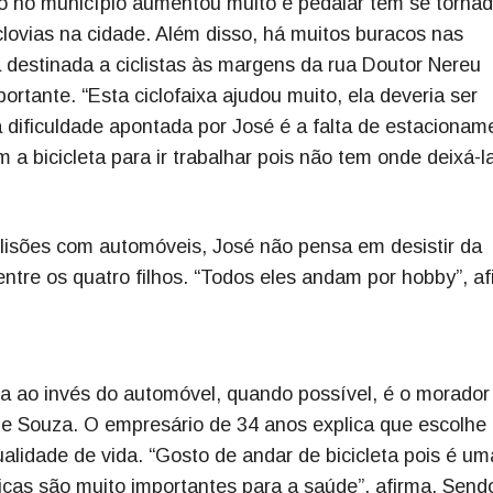
o no município aumentou muito e pedalar tem se torna
clovias na cidade. Além disso, há muitos buracos nas
xa destinada a ciclistas às margens da rua Doutor Nereu
ortante. “Esta ciclofaixa ajudou muito, ela deveria ser
a dificuldade apontada por José é a falta de estacionam
 a bicicleta para ir trabalhar pois não tem onde deixá-la
olisões com automóveis, José não pensa em desistir da
entre os quatro filhos. “Todos eles andam por hobby”, af
ta ao invés do automóvel, quando possível, é o morador
e Souza. O empresário de 34 anos explica que escolhe
lidade de vida. “Gosto de andar de bicicleta pois é um
sicas são muito importantes para a saúde”, afirma. Send