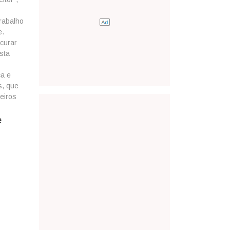
trabalho
e.
curar
sta
ca e
s, que
eiros
e