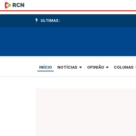
Qualidade
editorial
ULTIMAS :
passa
por
investimento
em
INÍCIO
NOTÍCIAS
OPINIÃO
COLUNAS
profissionais
e
boas
pautas