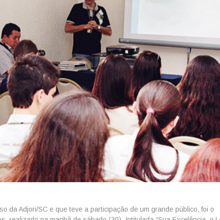
o da Adjori/SC e que teve a participação de um grande público, foi o
, realizado na manhã de sábado (30). Intitulada “Sua Excelência, o Le