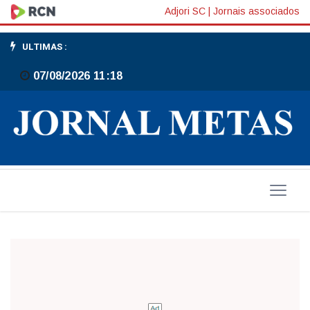
Prêmio
Adjori SC
|
Jornais associados
2013
ULTIMAS :
-
07/08/2026 11:18
Liderança
ABSOLUTA