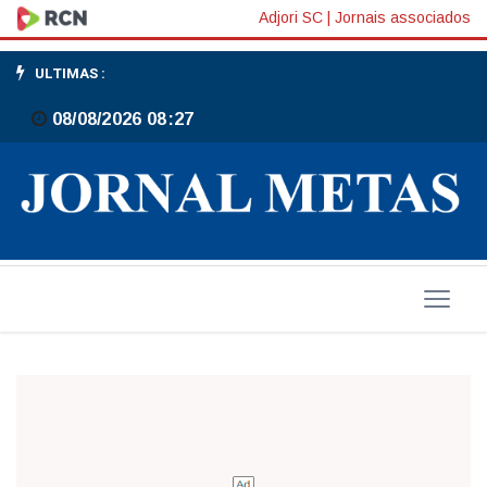
Prêmio
Adjori SC
|
Jornais associados
2013
ULTIMAS :
-
08/08/2026 08:27
Especialistas
destacam
a
importância
da
informação
regionalizada