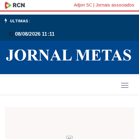
Internet
Adjori SC
|
Jornais associados
não
ULTIMAS :
é
08/08/2026 11:11
ameaça
para
o
jornal
impresso