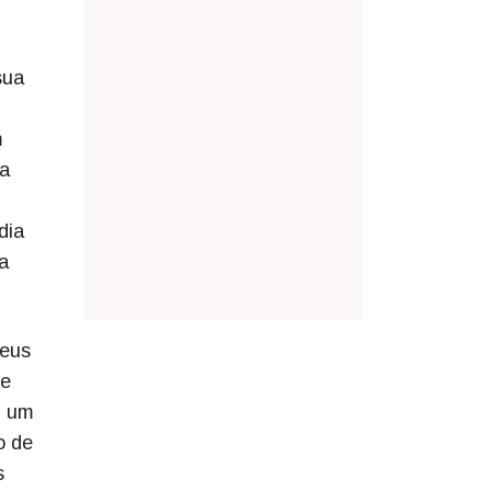
sua
m
ta
dia
 a
seus
de
u um
o de
s