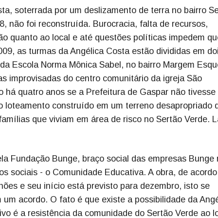
ta, soterrada por um deslizamento de terra no bairro S
, não foi reconstruída. Burocracia, falta de recursos,
ição quanto ao local e até questões políticas impedem qu
009, as turmas da Angélica Costa estão divididas em do
a da Escola Norma Mônica Sabel, no bairro Margem Esqu
as improvisadas do centro comunitário da igreja São
do há quatro anos se a Prefeitura de Gaspar não tivesse
 do loteamento construído em um terreno desapropriado 
 famílias que viviam em área de risco no Sertão Verde. L
pela Fundação Bunge, braço social das empresas Bunge 
os sociais - o Comunidade Educativa. A obra, de acord
ões e seu início está previsto para dezembro, isto se
um acordo. O fato é que existe a possibilidade da Angé
vo é a resistência da comunidade do Sertão Verde ao l