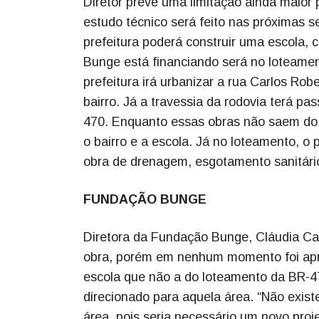
Diretor prevê uma limitação ainda maior
estudo técnico será feito nas próximas s
prefeitura poderá construir uma escola,
Bunge está financiando será no loteamen
prefeitura irá urbanizar a rua Carlos Rob
bairro. Já a travessia da rodovia terá pa
470. Enquanto essas obras não saem do p
o bairro e a escola. Já no loteamento, o
obra de drenagem, esgotamento sanitár
FUNDAÇÃO BUNGE
Diretora da Fundação Bunge, Cláudia Cala
obra, porém em nenhum momento foi apre
escola que não a do loteamento da BR-47
direcionado para aquela área. “Não exis
área, pois seria necessário um novo proj