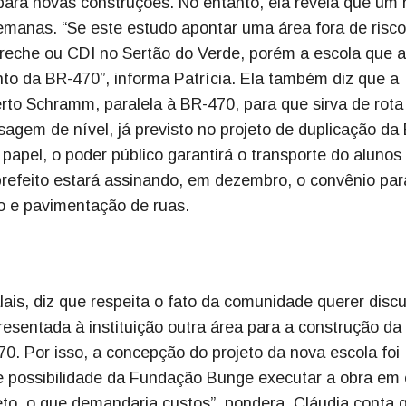
 para novas construções. No entanto, ela revela que um
emanas. “Se este estudo apontar uma área fora de risco
 creche ou CDI no Sertão do Verde, porém a escola que a
to da BR-470”, informa Patrícia. Ela também diz que a
erto Schramm, paralela à BR-470, para que sirva de rota
ssagem de nível, já previsto no projeto de duplicação da
apel, o poder público garantirá o transporte do alunos
 prefeito estará assinando, em dezembro, o convênio par
io e pavimentação de ruas.
is, diz que respeita o fato da comunidade querer discut
sentada à instituição outra área para a construção da
0. Por isso, a concepção do projeto da nova escola foi
te possibilidade da Fundação Bunge executar a obra em 
eto, o que demandaria custos”, pondera. Cláudia conta 