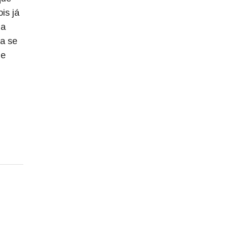
is já
 a
ra se
ue