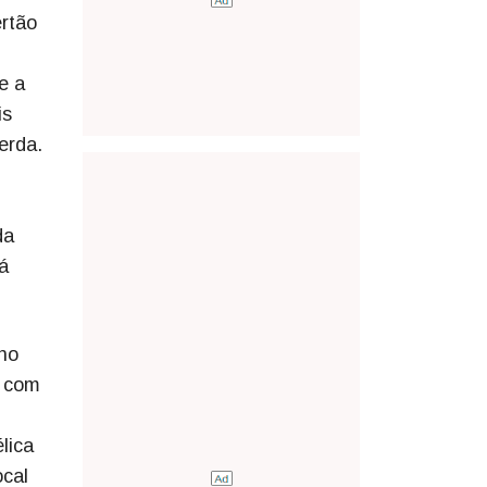
ertão
e a
is
erda.
da
á
no
o com
lica
ocal