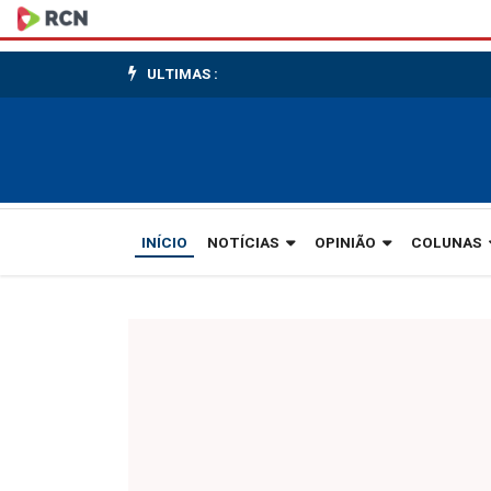
Onde
será
ULTIMAS :
a
nova
Angélica
Costa?
INÍCIO
NOTÍCIAS
OPINIÃO
COLUNAS