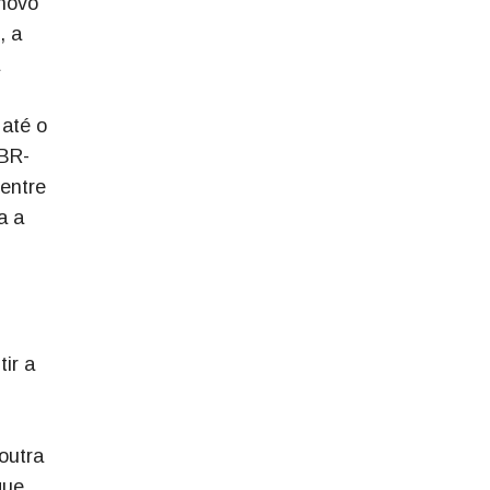
 novo
, a
 até o
 BR-
 entre
a a
ir a
outra
que