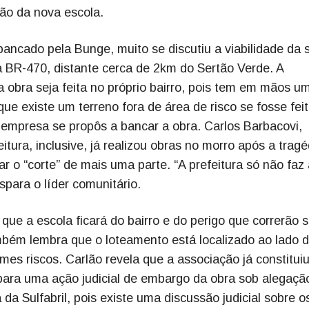
ção da nova escola.
ncado pela Bunge, muito se discutiu a viabilidade da 
 BR-470, distante cerca de 2km do Sertão Verde. A
obra seja feita no próprio bairro, pois tem em mãos u
ue existe um terreno fora de área de risco se fosse fei
empresa se propôs a bancar a obra. Carlos Barbacovi,
itura, inclusive, já realizou obras no morro após a tragé
ar o “corte” de mais uma parte. “A prefeitura só não faz
spara o líder comunitário.
que a escola ficará do bairro e do perigo que correrão 
ambém lembra que o loteamento está localizado ao lado 
es riscos. Carlão revela que a associação já constitui
ra uma ação judicial de embargo da obra sob alegaçã
da Sulfabril, pois existe uma discussão judicial sobre o