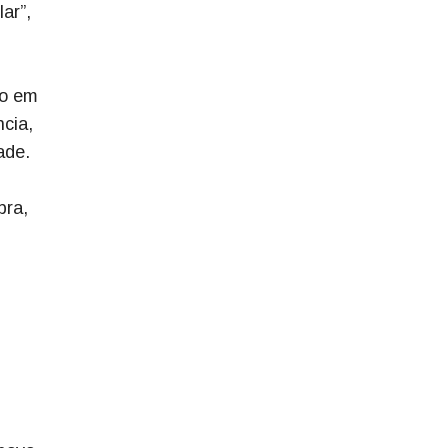
ar”,
do em
cia,
ade.
bra,