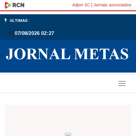
A
Adjori SC
|
Jornais associados
história
ULTIMAS :
não
07/08/2026 02:27
se
apaga