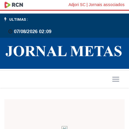
Sertão
Adjori SC
|
Jornais associados
Verde
ULTIMAS :
registra
07/08/2026 02:09
sete
mortes