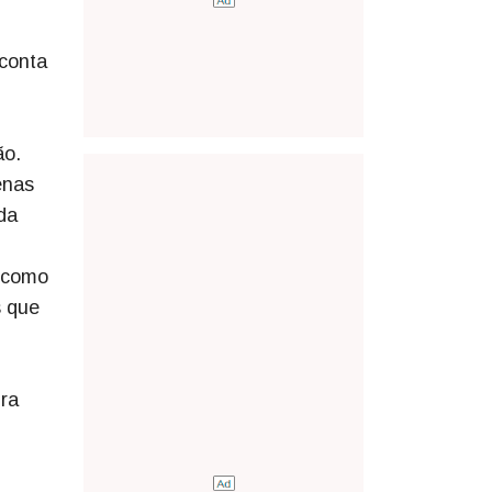
 conta
ão.
enas
da
m como
s que
ira