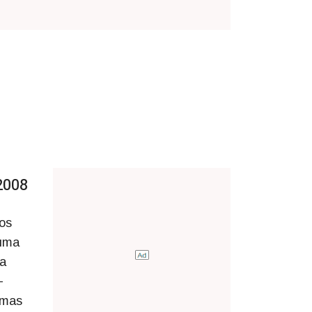
2008
 os
 uma
ma
-
amas