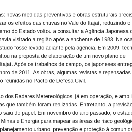
s: novas medidas preventivas e obras estruturais prec
ar os efeitos das chuvas no Vale do Itajaí, reduzindo o
erno do Estado voltou a consultar a Agência Japonesa 
 havia visitado a região após a enchente de 1983. Na oca
estudo fosse levado adiante pela agência. Em 2009, técn
sultou na proposta de elaboração de um novo plano de
Itajaí. Após os trabalhos de campo, os japoneses entr
bro de 2011. As obras, algumas revistas e repensadas
ão reunidas no Pacto de Defesa Civil.
ção dos Radares Metereológicos, já em operação, e ampl
ras que também foram realizadas. Entretanto, a previsã
o saiu do papel. Em novembro do ano passado, o estad
 Minas e Energia para mapear as áreas de risco geológi
o planejamento urbano, prevenção e proteção à comunid