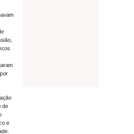
isavam
de
sião,
icos
egaram
 por
iação
o de
o
co e
ade.