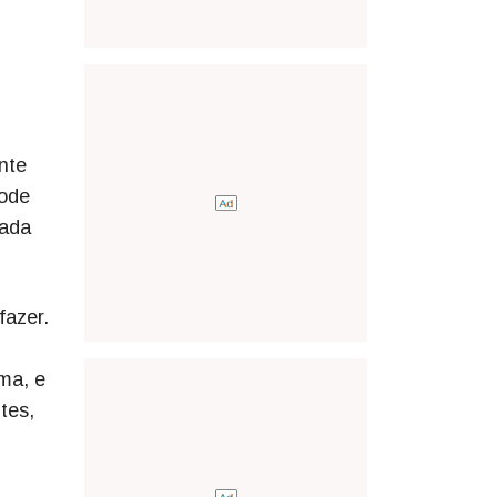
nte
pode
vada
fazer.
ma, e
tes,