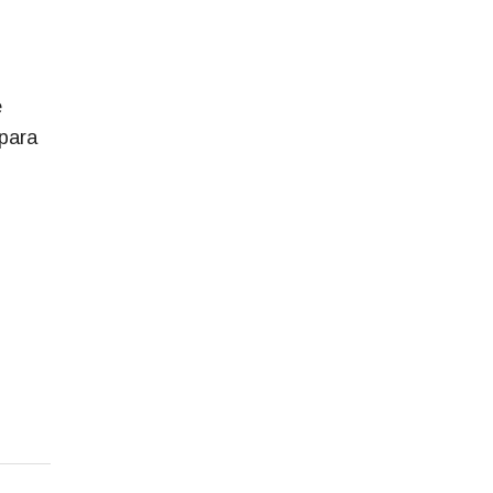
e
 para