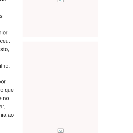
s
hior
eceu.
sto,
lho.
por
 o que
e no
ar,
hia ao