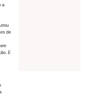
o a
sumiu
des de
a em
ção. É
o
a