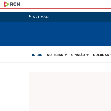
Memorial
homenageia
ULTIMAS :
as
vítimas
INÍCIO
NOTÍCIAS
OPINIÃO
COLUNAS