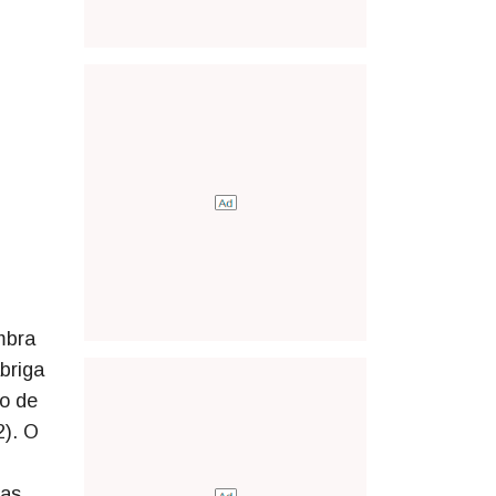
mbra
abriga
o de
2). O
 as