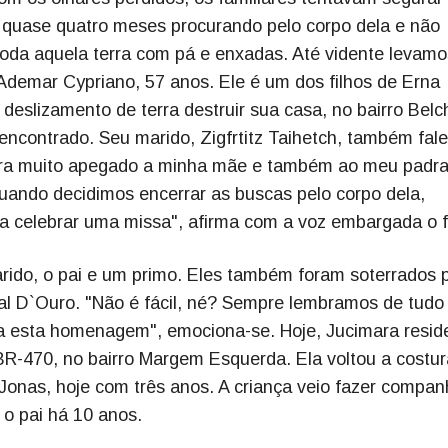
 quase quatro meses procurando pelo corpo dela e não
da aquela terra com pá e enxadas. Até vidente levamo
 Ademar Cypriano, 57 anos. Ele é um dos filhos de Erna
eslizamento de terra destruir sua casa, no bairro Belc
 encontrado. Seu marido, Zigfrtitz Taihetch, também fal
era muito apegado a minha mãe e também ao meu padra
uando decidimos encerrar as buscas pelo corpo dela,
a celebrar uma missa", afirma com a voz embargada o fi
rido, o pai e um primo. Eles também foram soterrados 
ial D`Ouro. "Não é fácil, né? Sempre lembramos de tudo
ta esta homenagem", emociona-se. Hoje, Jucimara resid
R-470, no bairro Margem Esquerda. Ela voltou a costur
Jonas, hoje com três anos. A criança veio fazer compan
 o pai há 10 anos.