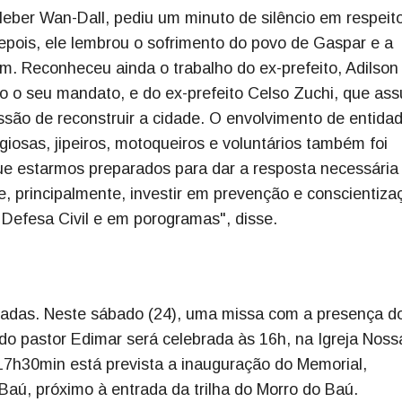
leber Wan-Dall, pediu um minuto de silêncio em respeit
Depois, ele lembrou o sofrimento do povo de Gaspar e a
. Reconheceu ainda o trabalho do ex-prefeito, Adilson
o o seu mandato, e do ex-prefeito Celso Zuchi, que as
ssão de reconstruir a cidade. O envolvimento de entida
igiosas, jipeiros, motoqueiros e voluntários também foi
que estarmos preparados para dar a resposta necessári
principalmente, investir em prevenção e conscientiza
 Defesa Civil e em porogramas", disse.
radas. Neste sábado (24), uma missa com a presença d
do pastor Edimar será celebrada às 16h, na Igreja Noss
17h30min está prevista a inauguração do Memorial,
Baú, próximo à entrada da trilha do Morro do Baú.