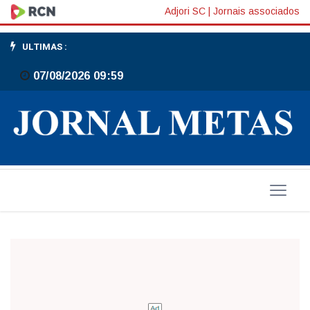
Marcas
Adjori SC
|
Jornais associados
que
ULTIMAS :
não
07/08/2026 09:59
se
apagam