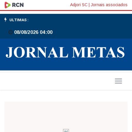
No
Adjori SC
|
Jornais associados
Vale
ULTIMAS :
da
08/08/2026 04:00
Cerveja