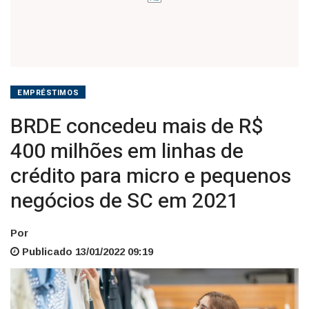
crédito
para
micro
e
EMPRÉSTIMOS
pequenos
BRDE concedeu mais de R$
negócios
400 milhões em linhas de
crédito para micro e pequenos
de
negócios de SC em 2021
SC
em
Por
Publicado 13/01/2022 09:19
2021